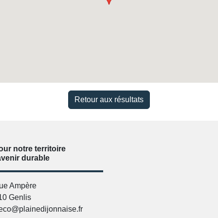
Retour aux résultats
our notre territoire
avenir durable
rue Ampère
10 Genlis
eco@plainedijonnaise.fr