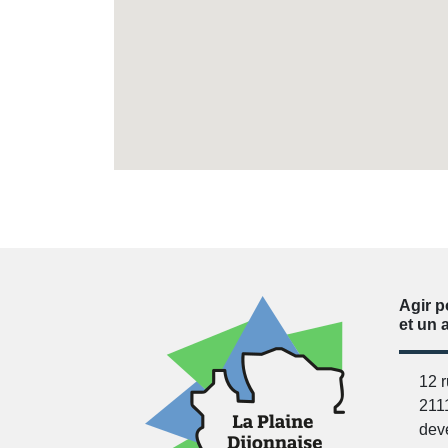
Agir p
et un 
12 
211
dev